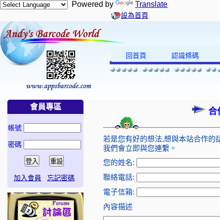
Powered by
Translate
設為首頁
回首頁
認識條碼
會員專區
合
帳號
若是您有好的想法,想與本站合作的
密碼
我們會立即與您連繫。
您的姓名:
聯絡電話:
加入會員
忘記密碼
電子信箱:
內容描述