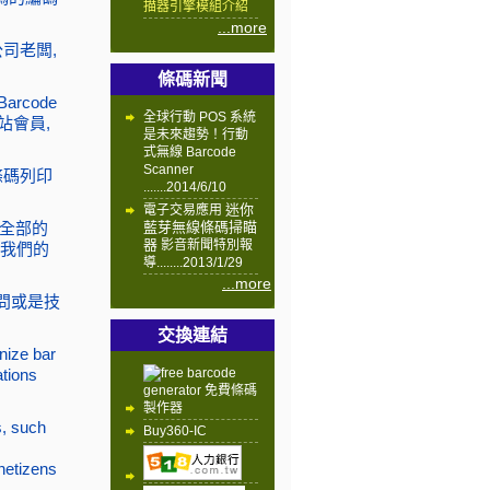
描器引擎模組介紹
...more
司老闆,
條碼新聞
rcode
全球行動 POS 系統
站會員,
是未來趨勢！行動
式無線 Barcode
Scanner
條碼列印
.......2014/6/10
。
迷你
電子交易應用
閱全部的
藍芽無線條碼掃瞄
器
影音新聞特別報
加我們的
導........2013/1/29
...more
疑問或是技
交換連結
nize bar
ations
s, such
Buy360-IC
netizens