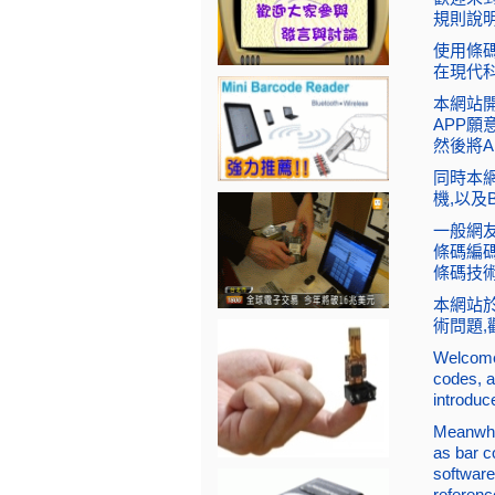
規則說明
使用條碼
在現代科
本網站開
APP願
然後將AP
同時本
機,以及
一般網
條碼編碼
條碼技術
本網站於
術問題,
Welcome 
codes, a
introduce
Meanwhil
as bar c
software
referen