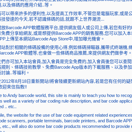
,以及條碼的應用介紹..等。
可以帶來許多的便利性,以及提高工作效率,不管您是電腦玩家,或是公
技發達的今天,若不認識條碼的話,就跟不上世界潮流...
放Barcode APP軟體服務平台,提供網友個人或公司上傳,若您有好的Ba
意免費分享給網友,或是想提供Barcode APP的銷售服務,您可以加入本
P上傳至本網站Barcode App Store中,增加曝光機會。
網站對於相關的條碼設備的使用心得,例如條碼掃瞄器,攜帶式終端機,
Barcode APP軟體等,也會做一些條碼商品推薦,來提供網友們做參考
友們亦可加入本站會員,加入會員是完全免費的,加入會員後您可以查
規則、條碼技術教學、免費Barcode App版本的下載服務、以及參
討論..等福利。
2012年8月18日重新開站!將會陸續更新網站內容,若是您有任何的
歡迎來信指教!!
to Andy barcode world, this site is mainly to teach you how to recog
s well as a variety of bar coding rule description, and bar code applic
d .. etc..
e, the website for the use of bar code equipment related experience
ode scanners, portable terminals, barcode printers, and Barcode APP
, etc., will also do some bar code products recommended to provide 
ce。