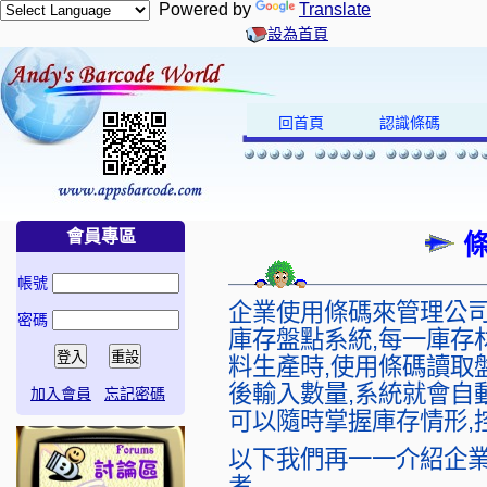
Powered by
Translate
設為首頁
回首頁
認識條碼
會員專區
帳號
企業使用條碼來管理公司
密碼
庫存盤點系統,每一庫存
料生產時,使用條碼讀取
後輸入數量,系統就會自
加入會員
忘記密碼
可以隨時掌握庫存情形,
以下我們再一一介紹企業
考.