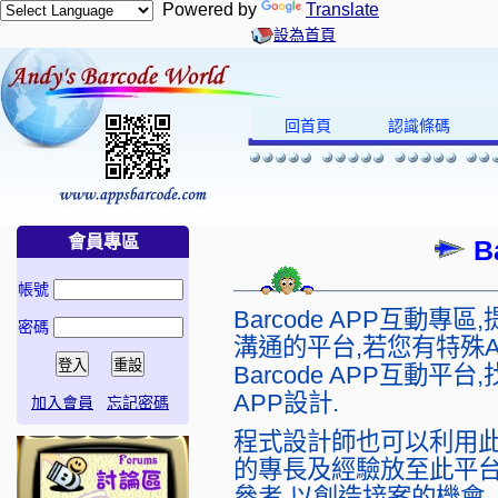
Powered by
Translate
設為首頁
回首頁
認識條碼
會員專區
B
帳號
Barcode APP互動
密碼
溝通的平台,若您有特殊
Barcode APP互動
APP設計.
加入會員
忘記密碼
程式設計師也可以利用此
的專長及經驗放至此平台
參考,以創造接案的機會..