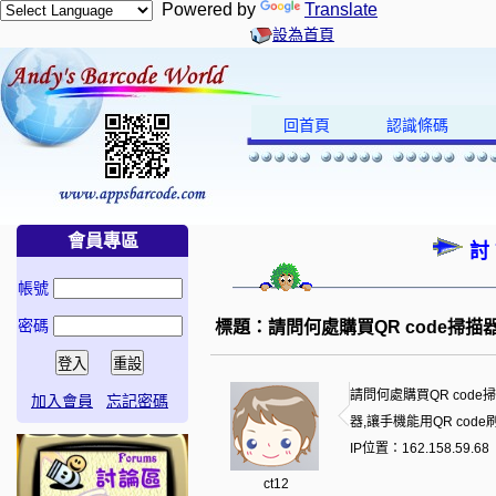
Powered by
Translate
設為首頁
回首頁
認識條碼
會員專區
討
帳號
密碼
標題：請問何處購買QR code掃描
請問何處購買QR cod
加入會員
忘記密碼
器,讓手機能用QR cod
IP位置：162.158.59.68
ct12